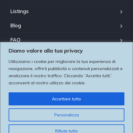
Listings
Blog
FAQ
Diamo valore alla tua privacy
Il nostro team
Utilizziamo i cookie per migliorare la tua esperienza di
Utilizziamo i cookie per essere sicuri che tu possa avere
About us
navigazione, offrirti pubblicità o contenuti personalizzati e
la migliore esperienza sul nostro sito. Se continui ad
analizzare il nostro traffico. Cliccando “Accetta tutti”,
Contatti
acconsenti al nostro utilizzo dei cookie.
utilizzare questo sito noi assumiamo che tu ne sia felice
dando valore alla tua privacy Utilizziamo i cookie per
Accettare tutto
migliorare la tua esperienza di navigazione, pubblicare
annunci o contenuti personalizzati e analizzare il nostro
Copyright Â© 2021. All rights reserved.
Personalizza
traffico. Facendo clic su "Accetta tutto", acconsenti al
nostro utilizzo dei cookie.
Rifiuta tutto