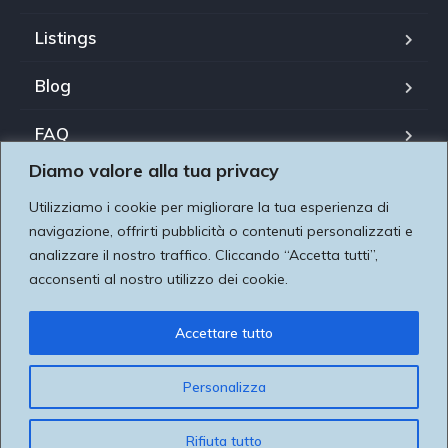
Listings
Blog
FAQ
Diamo valore alla tua privacy
Il nostro team
Utilizziamo i cookie per migliorare la tua esperienza di
Utilizziamo i cookie per essere sicuri che tu possa avere
About us
navigazione, offrirti pubblicità o contenuti personalizzati e
la migliore esperienza sul nostro sito. Se continui ad
analizzare il nostro traffico. Cliccando “Accetta tutti”,
Contatti
acconsenti al nostro utilizzo dei cookie.
utilizzare questo sito noi assumiamo che tu ne sia felice
dando valore alla tua privacy Utilizziamo i cookie per
Accettare tutto
migliorare la tua esperienza di navigazione, pubblicare
annunci o contenuti personalizzati e analizzare il nostro
Copyright Â© 2021. All rights reserved.
Personalizza
traffico. Facendo clic su "Accetta tutto", acconsenti al
nostro utilizzo dei cookie.
Rifiuta tutto