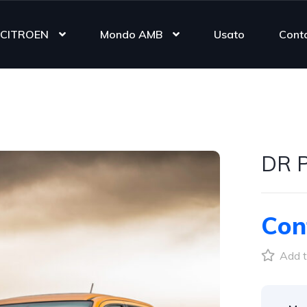
CITROEN
Mondo AMB
Usato
Conta
DR 
Con
Add t