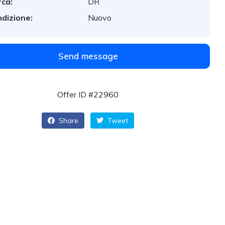
ca:
DR
dizione:
Nuovo
Send message
Offer ID #22960
Share
Tweet