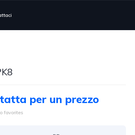
ttaci
PK8
tatta per un prezzo
o favorites