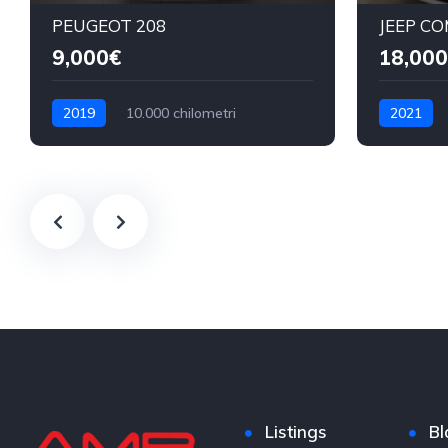
PEUGEOT 208
JEEP C
9,000€
18,000
2019
10.000 chilometri
2021
Benzina
Benzina
Listings
Bl