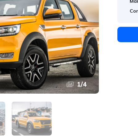
Mar
Con
1
/
4