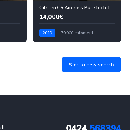
Citroen C5 Aircross PureTech 130 S&S SHINE PACK
14,000€
2020
70.000 chilometri
Benzina
Start a new search
0424
568394
il