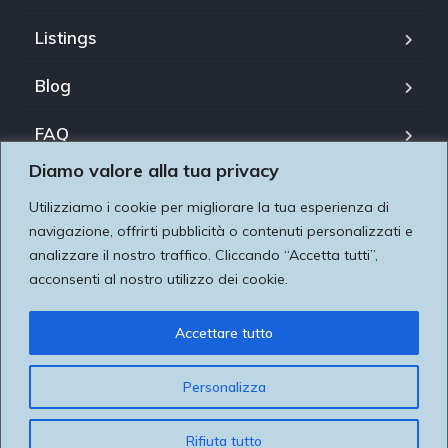
Listings
Blog
FAQ
Diamo valore alla tua privacy
Il nostro team
Utilizziamo i cookie per migliorare la tua esperienza di
Utilizziamo i cookie per essere sicuri che tu possa avere
About us
navigazione, offrirti pubblicità o contenuti personalizzati e
la migliore esperienza sul nostro sito. Se continui ad
analizzare il nostro traffico. Cliccando “Accetta tutti”,
Contatti
acconsenti al nostro utilizzo dei cookie.
utilizzare questo sito noi assumiamo che tu ne sia felice
dando valore alla tua privacy Utilizziamo i cookie per
Accettare tutto
migliorare la tua esperienza di navigazione, pubblicare
annunci o contenuti personalizzati e analizzare il nostro
Copyright Â© 2021. All rights reserved.
Personalizza
traffico. Facendo clic su "Accetta tutto", acconsenti al
nostro utilizzo dei cookie.
Rifiuta tutto