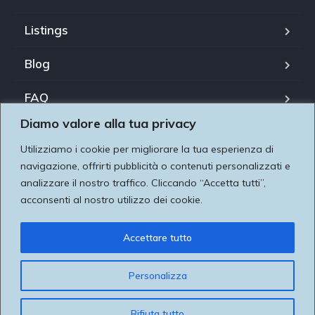
Listings
Blog
FAQ
Diamo valore alla tua privacy
Il nostro team
Utilizziamo i cookie per migliorare la tua esperienza di
Utilizziamo i cookie per essere sicuri che tu possa avere
About us
navigazione, offrirti pubblicità o contenuti personalizzati e
la migliore esperienza sul nostro sito. Se continui ad
analizzare il nostro traffico. Cliccando “Accetta tutti”,
Contatti
acconsenti al nostro utilizzo dei cookie.
utilizzare questo sito noi assumiamo che tu ne sia felice
dando valore alla tua privacy Utilizziamo i cookie per
Accettare tutto
migliorare la tua esperienza di navigazione, pubblicare
annunci o contenuti personalizzati e analizzare il nostro
Copyright Â© 2021. All rights reserved.
Personalizza
traffico. Facendo clic su "Accetta tutto", acconsenti al
nostro utilizzo dei cookie.
Rifiuta tutto