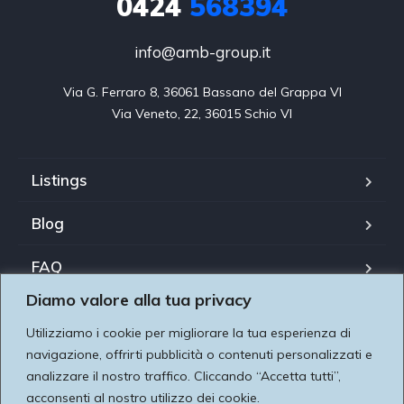
0424
568394
info@amb-group.it
Via G. Ferraro 8, 36061 Bassano del Grappa VI

Via Veneto, 22, 36015 Schio VI
Listings
Blog
FAQ
Diamo valore alla tua privacy
Il nostro team
Utilizziamo i cookie per migliorare la tua esperienza di
Utilizziamo i cookie per essere sicuri che tu possa avere
About us
navigazione, offrirti pubblicità o contenuti personalizzati e
la migliore esperienza sul nostro sito. Se continui ad
analizzare il nostro traffico. Cliccando “Accetta tutti”,
Contatti
acconsenti al nostro utilizzo dei cookie.
utilizzare questo sito noi assumiamo che tu ne sia felice