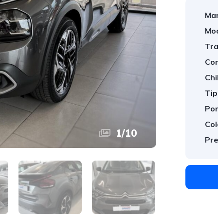
Mar
Mod
Tra
Con
Chi
Tip
Por
Col
1
/
10
Pre