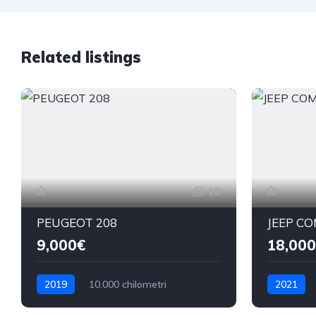
Related listings
10
PEUGEOT 208
JEEP C
9,000€
18,000
2019
10.000 chilometri
2021
Benzina
Benzina