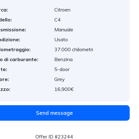
ca:
Citroen
ello:
C4
smissione:
Manuale
dizione:
Usato
lometraggio:
37.000 chilometri
o di carburante:
Benzina
te:
5-door
ore:
Grey
zzo:
16,900€
Send message
Offer ID #23244