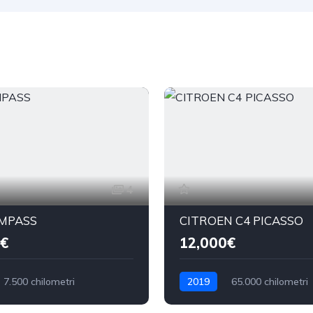
4
OMPASS
CITROEN C4 PICASSO
€
12,000€
7.500 chilometri
2019
65.000 chilometri
Benzina