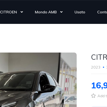
CITROEN
Mondo AMB
Usato
Conta
CIT
2023
16,
Add t