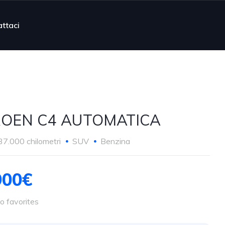
ttaci
ROEN C4 AUTOMATICA
37.000 chilometri
SUV
Benzina
900€
o favorites