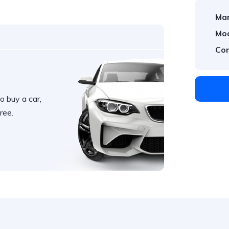
Mar
Mod
Con
o buy a car,
ree.