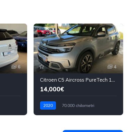
6
4
Citroen C5 Aircross PureTech 130 S&S SHINE PACK
14,000€
2020
70.000 chilometri
Benzina