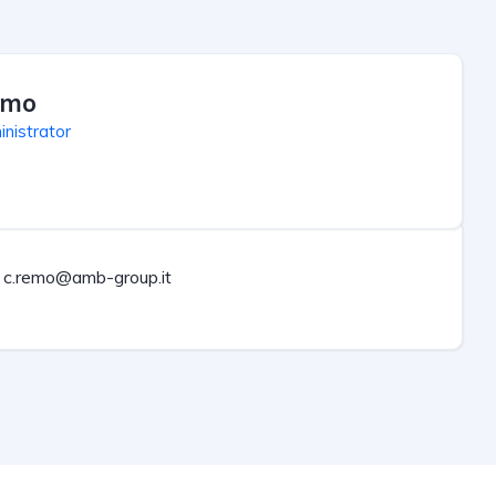
emo
nistrator
c.remo@amb-group.it