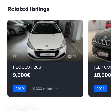
Related listings
10
PEUGEOT 208
JEEP C
9,000€
18,000
2019
10.000 chilometri
2021
Benzina
Benzina