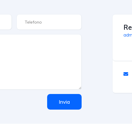
R
admi
Invia