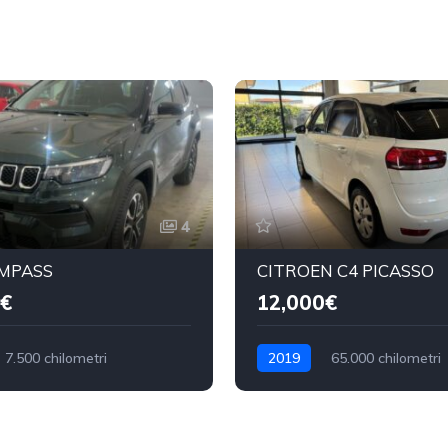
4
OMPASS
CITROEN C4 PICASSO
€
12,000€
7.500 chilometri
2019
65.000 chilometri
Benzina