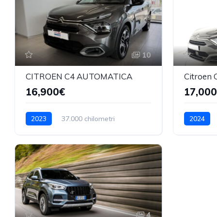
10
CITROEN C4 AUTOMATICA
Citroen
16,900€
17,00
2023
37.000 chilometri
2024
Manuale
Benzina
Manuale
4