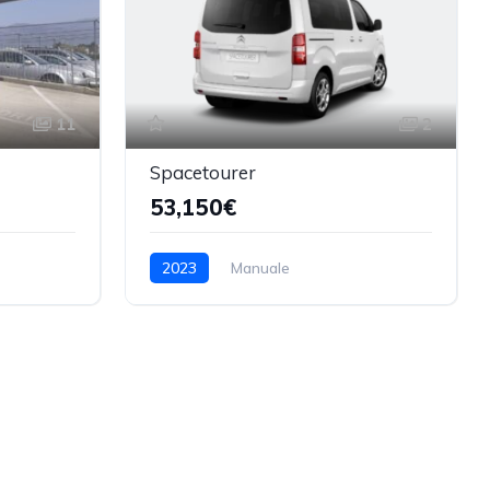
11
2
Spacetourer
53,150€
2023
Manuale