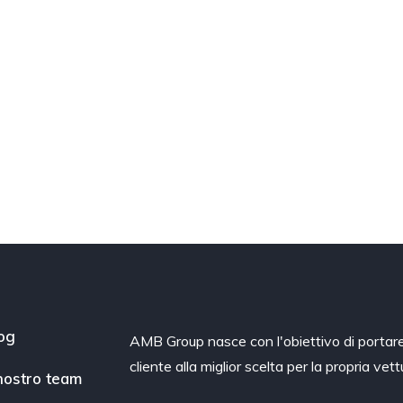
og
AMB Group nasce con l'obiettivo di portare 
cliente alla miglior scelta per la propria vett
 nostro team