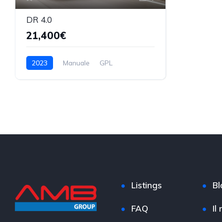
DR 4.0
21,400€
2023
Manuale
GPL
Listings
Bl
FAQ
Il