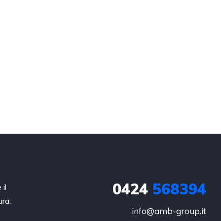
0424
568394
il
ura.
info@amb-group.it