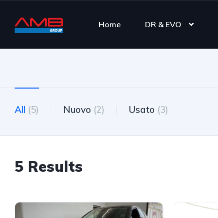
Home
DR & EVO
All
(5)
Nuovo
(2)
Usato
(3)
5 Results