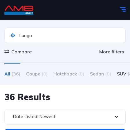
Compare
More filters
All
(36)
Coupe
(0)
Hatchback
(0)
Sedan
(0)
SUV
(
36 Results
Date Listed: Newest