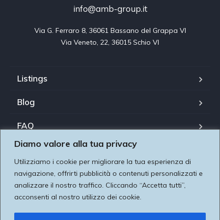
info@amb-group.it
Via G. Ferraro 8, 36061 Bassano del Grappa VI

Via Veneto, 22, 36015 Schio VI
Listings
Blog
FAQ
Diamo valore alla tua privacy
Il nostro team
Utilizziamo i cookie per migliorare la tua esperienza di
Utilizziamo i cookie per essere sicuri che tu possa avere
About us
navigazione, offrirti pubblicità o contenuti personalizzati e
la migliore esperienza sul nostro sito. Se continui ad
analizzare il nostro traffico. Cliccando “Accetta tutti”,
Contatti
acconsenti al nostro utilizzo dei cookie.
utilizzare questo sito noi assumiamo che tu ne sia felice
dando valore alla tua privacy Utilizziamo i cookie per