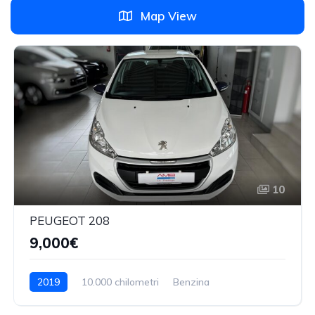
Map View
10
PEUGEOT 208
9,000€
2019
10.000 chilometri
Benzina